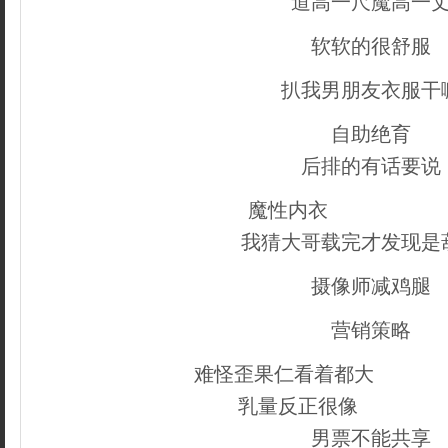
道高一尺魔高一
软软的很舒服
扒我男朋友衣服干
自助绝育
后排的有话要说
魔性内衣
织梦内容管
我猜大哥载完才发现是
摄像师减鸡腿
营销策略
难怪歪果仁看着都大
copyri
乳量反正很像
织梦好，
男票不能共享