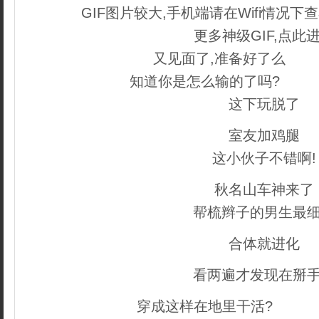
GIF图片较大,手机端请在Wifi情况下
更多神级GIF,点此
又见面了,准备好了么
本文
知道你是怎么输的了吗?
织梦
这下玩脱了
室友加鸡腿
这小伙子不错啊!
秋名山车神来了
帮梳辫子的男生最
合体就进化
看两遍才发现在掰
穿成这样在地里干活?
织梦