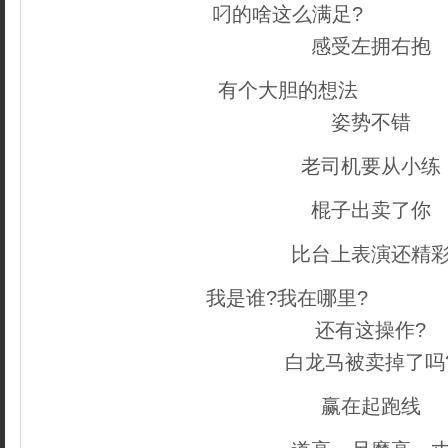
叼的啥这么满足?
织梦内
感受左拥右抱
有个大胆的想法
织梦内容
姿势不错
老司机要从小练
棍子出卖了你
比台上表演还精
我是谁?我在哪里?
内容来自d
还有这操作?
白龙马被卖掉了吗
赢在起跑线