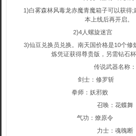
1)白雾森林风毒龙赤魔青魔箱子可以获得;
本上线后再开启。
2)4人螺旋迷宫
织梦好
3)仙豆兑换员兑换。南天国价格是10个修炼
炼凭证获得尊贵版，另需钻石
传说武器名称
剑士：修罗斩
本文来
拳师：妖邪败
织梦内容
召唤：花蝶舞
气功：燎原令
dedecm
力士：魂魄断